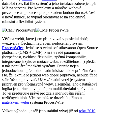
databázi (tzv. flat file systém) a jeho instalace zabere jen pár
MB na serveru. Pro komplexní a náročné webové
prezentace a aplikace s předpokladem budoucího rozšiřování
o nové funkce, se vyplatí orientovat se na spolehlivý,
robustní a flexibilní systém.
Většina webů, které jsem připravoval v poslední době,
využívají v Čechách neprávem nedoceněný systém
ProcessWire
. Jedná se o velmi sofistikovanou Open Source
platformu (CMS + CMF), která v řadě parametrů
(bezpečnost, rychlost, flexibilita, zpětná kompatibilita,
integrované jazykové mutace webu, rozšiřitelnost...) předčí
u nás populární redakční systémy. Oceníte nejen
jednoduchou a přehlednou administraci, ale v průběhu času
i to, že jakmile je jednou web dopře připraven, nebude třeba
stále 'něco opravovat'. Už v základní verzi je systém
připraven pro vícejazyčné weby, a zejména jeho databázová
logika je z principu vhodná pro multikriteriální správu dat.
To jej předurčuje právě pro zcela individuální řešení
rozličných úloh. Více se můžete dozvědět přímo na
mateřském webu
systému ProcessWire.
Velkou výhodou je též jeho stabilní vývoj již od
roku 2010
,