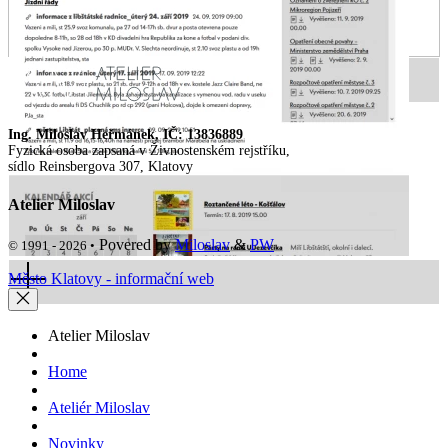
Ing. Miloslav Heřmánek, IČ: 13836889
Fyzická osoba zapsaná v Živnostenském rejstříku,
sídlo Reinsbergova 307, Klatovy
Atelier Miloslav
Povered by
Miloslav
&
PW
© 1991 - 2026 •
Město Klatovy - informační web
Atelier Miloslav
Home
Ateliér Miloslav
Novinky