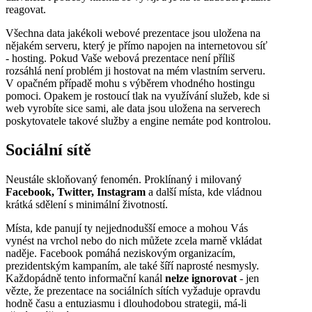
reagovat.
Všechna data jakékoli webové prezentace jsou uložena na
nějakém serveru, který je přímo napojen na internetovou síť
- hosting. Pokud Vaše webová prezentace není příliš
rozsáhlá není problém ji hostovat na mém vlastním serveru.
V opačném případě mohu s výběrem vhodného hostingu
pomoci. Opakem je rostoucí tlak na využívání služeb, kde si
web vyrobíte sice sami, ale data jsou uložena na serverech
poskytovatele takové služby a engine nemáte pod kontrolou.
Sociální sítě
Neustále skloňovaný fenomén. Proklínaný i milovaný
Facebook, Twitter, Instagram
a další místa, kde vládnou
krátká sdělení s minimální životností.
Místa, kde panují ty nejjednodušší emoce a mohou Vás
vynést na vrchol nebo do nich můžete zcela marně vkládat
naděje. Facebook pomáhá neziskovým organizacím,
prezidentským kampaním, ale také šíří naprosté nesmysly.
Každopádně tento informační kanál
nelze ignorovat
- jen
vězte, že prezentace na sociálních sítích vyžaduje opravdu
hodně času a entuziasmu i dlouhodobou strategii, má-li