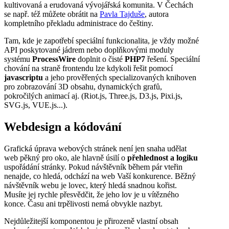
kultivovaná a erudovaná vývojářská komunita. V Čechách
se např. též můžete obrátit na
Pavla Tajduše
, autora
kompletního překladu administrace do češtiny.
Tam, kde je zapotřebí speciální funkcionalita, je vždy možné
API poskytované jádrem nebo doplňkovými moduly
systému
ProcessWire
doplnit o čisté
PHP7
řešení. Speciální
chování na straně frontendu lze kdykoli řešit pomocí
javascriptu
a jeho prověřených specializovaných knihoven
pro zobrazování 3D obsahu, dynamických grafů,
pokročilých animací aj. (Riot.js, Three.js, D3.js, Pixi.js,
SVG.js, VUE.js...).
Webdesign a kódování
Grafická úprava webových stránek není jen snaha udělat
web pěkný pro oko, ale hlavně úsilí o
přehlednost a logiku
uspořádání stránky. Pokud návštěvník během pár vteřin
nenajde, co hledá, odchází na web Vaší konkurence. Běžný
návštěvník webu je lovec, který hledá snadnou kořist.
Musíte jej rychle přesvědčit, že jeho lov je u vítězného
konce. Času ani trpělivosti nemá obvykle nazbyt.
Nejdůležitejší komponentou je přirozeně vlastní obsah