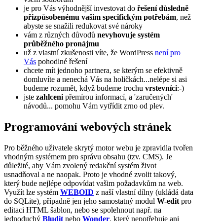
je pro Vás výhodnější investovat do
řešení důsledně
přizpůsobenému vašim specifickým potřebám
, než
abyste se snažili redukovat své nároky
vám z různých důvodů
nevyhovuje systém
průběžného pronájmu
už z vlastní zkušenosti víte, že WordPress
není pro
Vás
pohodlné řešení
chcete mít jednoho partnera, se kterým se efektivně
domluvíte a nenechá Vás na holičkách...nelépe si asi
budeme rozumět, když budeme trochu
vrstevníci
:-)
jste
zahlceni
přemírou informací, a 'zaručených'
návodů... pomohu Vám vytřídit zrno od plev.
Programování webových stránek
Pro běžného uživatele skrytý motor webu je zpravidla tvořen
vhodným systémem pro správu obsahu (tzv. CMS). Je
důležité, aby Vám zvolený redakční systém život
usnadňoval a ne naopak. Proto je vhodné zvolit takový,
který bude nejlépe odpovídat vašim požadavkům na web.
Využít lze systém
WEBOID
z naší vlastní dílny (ukládá data
do SQLite), případně jen jeho samostatný modul
W-edit
pro
editaci HTML šablon, nebo se spolehnout např. na
jednoduchý
Bludit
nebo
Wonder
, který nepotřebuje ani