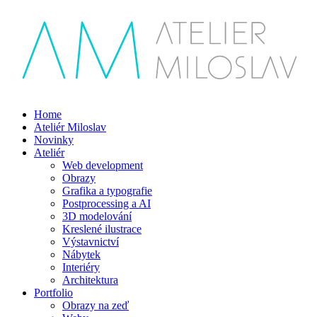
Home
Ateliér Miloslav
Novinky
Ateliér
Web development
Obrazy
Grafika a typografie
Postprocessing a AI
3D modelování
Kreslené ilustrace
Výstavnictví
Nábytek
Interiéry
Architektura
Portfolio
Obrazy na zeď