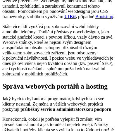
webové prezentace. Webdesign by měl sekundovat tak, aby
usnadnil, zpřehlednil a zatraktivnil konzumaci tohoto
obsahu. Pomocníkem při budování webdesignu jsou CSS
frameworky, s oblibou využívám
UIKit
,
případně
Bootstrap
.
Stále více lidí využívá pro zobrazování webů tablety
a mobilní telefony. Tradiční představy o webdesignu, jako
statické grafické kreaci s pevnou šířkou, vzaly dávno za své.
Webové stránky, které se nejsou svým designem
a uspořádáním obsahu schopny přizpůsobit různým
velikostem zobrazovacích zařízení, jsou odsouzeny
k poloviční návštěvnosti. I pozice webu ve vyhledávacích je
dnes již ovlivněna nejen kvalitou obsahu (tzv. pasivní SEO),
ale i rychlostí načítání a splněním požadavků na kvalitní
zobrazení v mobilních prohlížečích.
Správa webových portálů a hosting
Jaký bych to byl autor a programátor, kdybych se o své
klienty nestaral. Zejména u větších webových projektů
poskytuji
průběžný servis a administrátorskou podporu
.
Koneckonců, cokoli je potřeba vylepšit či změnit, vím
přesně kam sáhnout a jak to udělat nejefektivněji. Nároky
uživatelů i potřeby klienta se vyvíjí a je na to žádoucí pružně