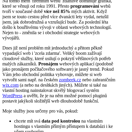
Na tomto mém 'firemním webu' zdánlivě dominuje grafika,
které se věnuji od roku 1991. Přesto
programování
webů
tvoří v současné době
více než 85%
mých aktivit. Když
jsem se touto cestou před více dvanácti lety vydal, netušil
jsem, jak dobrodružná a vzrušující bude. Za poslední léta
došlo k bouřlivému vývoji v oblasti webových technologií.
Nejen to - změnila se i obchodní strategie webových
vývojářů.
Dnes již není problém mít jednoduchý a přitom pěkně
vypadající web i 'zcela zdarma'. Veliký boom zažívají
cloudové služby, které usilují o pokrytí většinových potřeb
malých zákazníků.
Pronájem
webových aplikací (podobně
jako pronájem počítačového software) je jasný trend. Pokud
Vám jeho obchodní politika vyhovuje, můžete si web
vytvořit sami např. na českém
zombeek.cz
nebo zahraničním
wix.com
(a nebo na desítkách jiných). Můžete si také na
vlastní hosting nainstalovat skvělý blogovací systém
WordPress
a uvěřit, že je na něm možné pomocí pluginů
postavit jakýkoli složitější web dlouhodobě funkční.
Moje služby jsou určeny pro vás, pokud:
chcete mít svá
data pod kontrolou
na vlastním
hostingu s vlastním přímým přístupem k databázi i ke
všem souborům