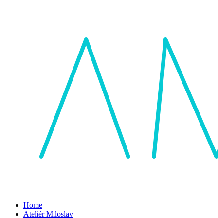
Home
Ateliér Miloslav