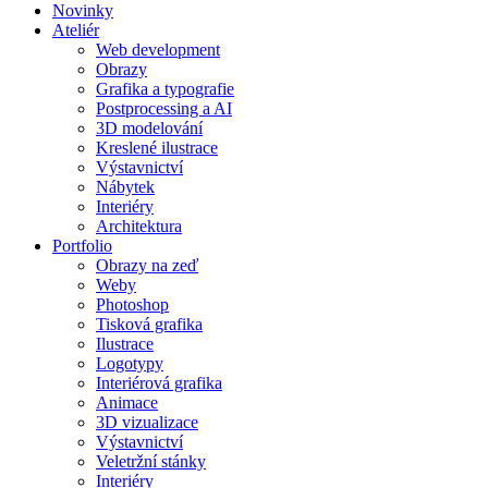
Novinky
Ateliér
Web development
Obrazy
Grafika a typografie
Postprocessing a AI
3D modelování
Kreslené ilustrace
Výstavnictví
Nábytek
Interiéry
Architektura
Portfolio
Obrazy na zeď
Weby
Photoshop
Tisková grafika
Ilustrace
Logotypy
Interiérová grafika
Animace
3D vizualizace
Výstavnictví
Veletržní stánky
Interiéry